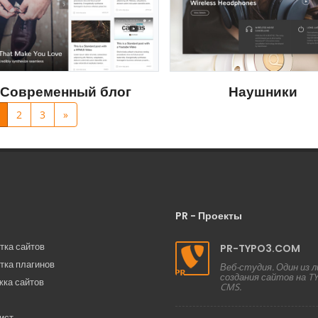
Наушники
Современный блог
2
3
»
PR - Проекты
тка сайтов
PR-TYPO3.COM
тка плагинов
Веб-студия. Один из 
создания сайтов на T
ка сайтов
CMS.
ист