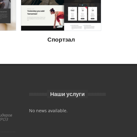
Спортзал
Наши услуги
No news available.
лидеров
YPO3