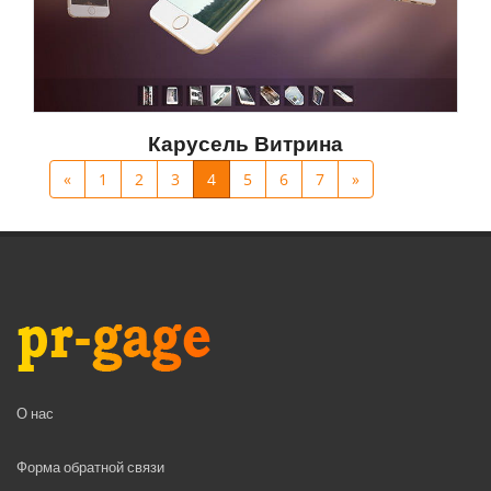
Карусель Витрина
«
1
2
3
4
5
6
7
»
О нас
Форма обратной связи