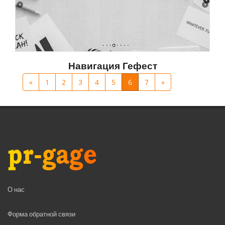
Навигация Гефест
«
1
2
3
4
5
6
7
»
О нас
Форма обратной связи