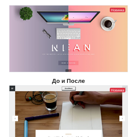
Новинка
До и После
Новинка