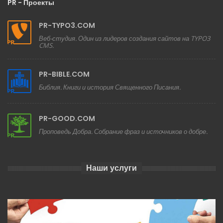
PR - Проекты
PR-TYPO3.COM
Веб-студия. Один из лидеров создания сайтов на TYPO3
CMS.
PR-BIBLE.COM
Библия. Книги и история Священного Писания.
PR-GOOD.COM
Проповедь Добра. Собрание фраз и источников о добре.
Наши услуги