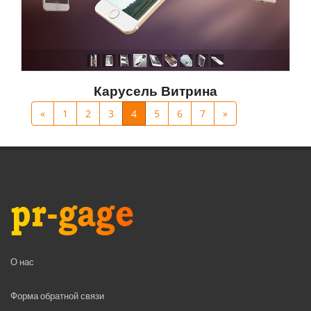
Карусель Витрина
«
1
2
3
4
5
6
7
»
О нас
Форма обратной связи