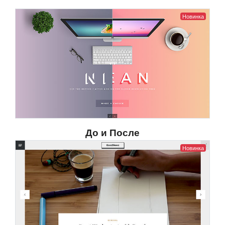
Новинка
До и После
Новинка