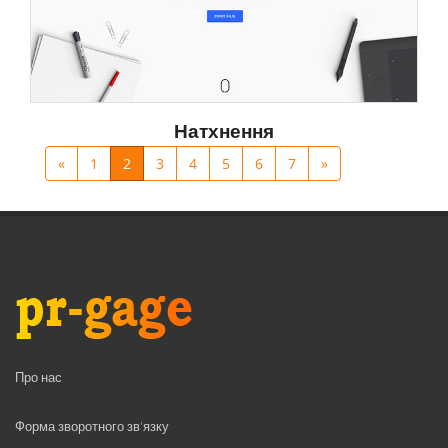
Натхнення
«
1
2
3
4
5
6
7
»
Про нас
Форма зворотного зв'язку