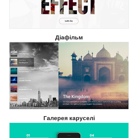
Діафільм
Галерея каруселі