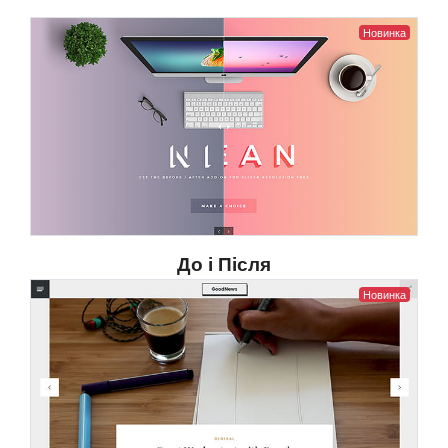
Новинка
До і Після
Новинка